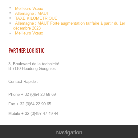
Meilleurs Vœux !
Allemagne : MAUT
TAXE KILOMETRIQUE
Allemagne : MAUT Forte augmentation tarifaire à partir du 1er
décembre 2023
Meilleurs Vœux !
PARTNER LOGISTIC
3, Boulevard de la technicité
B-7110 Houdeng-Goegnies
Contact Rapide :
Phone + 32 (0)64 23 69 69
Fax + 32 (0)64 22 90 65
Mobile + 32 (0)497 47 49 44
Navigation