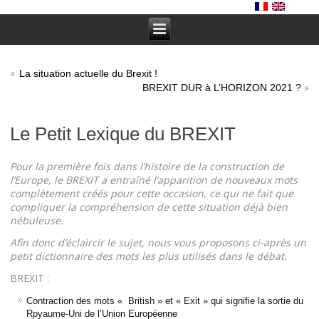
«
La situation actuelle du Brexit !
»
BREXIT DUR à L’HORIZON 2021 ?
Le Petit Lexique du BREXIT
Pour la première fois dans l’histoire de la construction de
l’Europe, le BREXIT a entraîné l’apparition de nouveaux mots
complètement créés pour cette occasion, ce qui ne fait que
compliquer la compréhension de cette situation déjà bien
nébuleuse.
Afin donc d’éclaircir le sujet, nous vous proposons ci-après un
petit dictionnaire des mots les plus utilisés dans le débat.
BREXIT :
Contraction des mots « British » et « Exit » qui signifie la sortie du
Rpyaume-Uni de l’Union Européenne