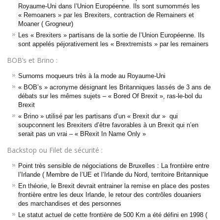
Royaume-Uni dans l’Union Européenne. Ils sont surnommés les
« Remoaners » par les Brexiters, contraction de Remainers et
Moaner ( Grogneur)
Les « Brexiters » partisans de la sortie de l’Union Européenne. Ils
sont appelés péjorativement les « Brextremists » par les remainers
BOB’s et Brino :
Surnoms moqueurs très à la mode au Royaume-Uni
« BOB’s » acronyme désignant les Britanniques lassés de 3 ans de
débats sur les mêmes sujets – « Bored Of Brexit », ras-le-bol du
Brexit
« Brino » utilisé par les partisans d’un « Brexit dur » qui
soupconnent les Brexiters d’être favorables à un Brexit qui n’en
serait pas un vrai – « BRexit In Name Only »
Backstop ou Filet de sécurité :
Point très sensible de négociations de Bruxelles : La frontière entre
l’Irlande ( Membre de l’UE et l’Irlande du Nord, territoire Britannique
En théorie, le Brexit devrait entrainer la remise en place des postes
frontière entre les deux Irlande, le retour des contrôles douaniers
des marchandises et des personnes
Le statut actuel de cette frontière de 500 Km a été défini en 1998 (