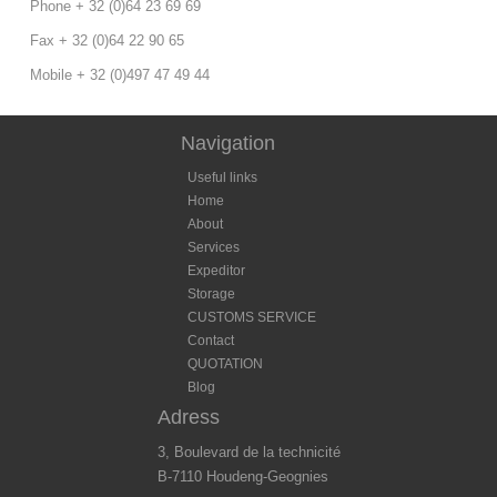
Phone + 32 (0)64 23 69 69
Fax + 32 (0)64 22 90 65
Mobile + 32 (0)497 47 49 44
Navigation
Useful links
Home
About
Services
Expeditor
Storage
CUSTOMS SERVICE
Contact
QUOTATION
Blog
Adress
3, Boulevard de la technicité
B-7110 Houdeng-Geognies