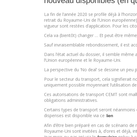
nouveau disponibles (en qua
La fin de l’année 2020 se profile déjà à l’horizon
retrait du Royaume-Uni de l’Union européenne).
vigueur sont restées d’application. Pour les cit
Cela va (bientôt) changer … Et peut-être même
Sauf invraisemblable rebondissement, il est acq
Dans l’état actuel du dossier, il semble même 
l’Union européenne et le Royaume-Uni.
La perspective du ‘No deal’ se dessine un peu p
Pour le secteur du transport, cela signifierait
uniquement possible moyennant l’utilisation d
Ces autorisations de transport CEMT sont malh
obligations administratives.
Certains types de transport seront néanmoins dis
dispenses est disponible via ce
lien
Afin d’être bien préparé en cas de scénario de n
Royaume-Uni sont invitées à, d’ores et déjà, i
(par mois ou par an) via le
prévu à ce