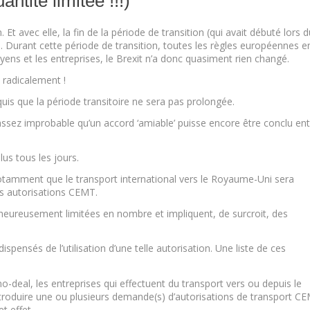
ntité limitée !!!)
. Et avec elle, la fin de la période de transition (qui avait débuté lors 
 Durant cette période de transition, toutes les règles européennes e
oyens et les entreprises, le Brexit n’a donc quasiment rien changé.
 radicalement !
uis que la période transitoire ne sera pas prolongée.
assez improbable qu’un accord ‘amiable’ puisse encore être conclu en
lus tous les jours.
 notamment que le transport international vers le Royaume-Uni sera
es autorisations CEMT.
eureusement limitées en nombre et impliquent, de surcroit, des
pensés de l’utilisation d’une telle autorisation. Une liste de ces
o-deal, les entreprises qui effectuent du transport vers ou depuis le
ntroduire une ou plusieurs demande(s) d’autorisations de transport C
t effet.