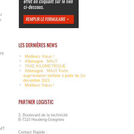
du
n
LES DERNIÈRES NEWS
tre
Meilleurs Vœux !
Allemagne : MAUT
TAXE KILOMETRIQUE
Allemagne : MAUT Forte
augmentation tarifaire à partir du 1er
décembre 2023
Meilleurs Vœux !
PARTNER LOGISTIC
3, Boulevard de la technicité
B-7110 Houdeng-Goegnies
EMT
Contact Rapide :