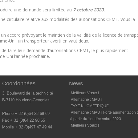
troduire une demande sera limitée au
7 octobre 2020.
une circulaire relative aux modalités des autorisations CEMT. Vous la
à un accord prévoyant le maintien de la validité de la licence de transp
me-Uni, un transporteur averti en vaut deux.
 faire leur demande d’autorisations CEMT, le plus rapidement
ume-Uni l’année prochaine.
Coordonnées
News
3, Boulevard de la technicité
Meilleurs Vœux !
Allemagne : MAUT
B-7110 Houdeng-Geognies
TAXE KILOMETRIQUE
Allemagne : MAUT Forte augmentation ta
Phone + 32 (0)64 23 69 69
à partir du 1er décembre 2023
Fax + 32 (0)64 22 90 65
Meilleurs Vœux !
Mobile + 32 (0)497 47 49 44