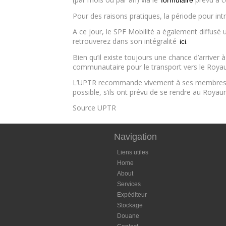
formulaire
Pour des raisons pratiques, la période pour in
A ce jour, le SPF Mobilité a également diffusé 
retrouverez dans son intégralité
.
ici
Bien qu’il existe toujours une chance d’arriver 
communautaire pour le transport vers le Royau
L’UPTR recommande vivement à ses membres de
possible, s’ils ont prévu de se rendre au Roya
Source UPTR
Navigation
Liens utiles
Home
About
Services
Expéditeur
Stockage
Douane