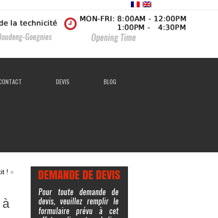
CONTACT
DEVIS
BLOG
»
t !
 à