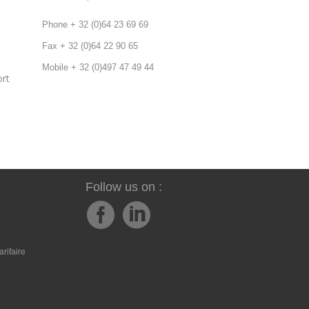
Phone + 32 (0)64 23 69 69
Fax + 32 (0)64 22 90 65
Mobile + 32 (0)497 47 49 44
ort
Follow us on :
rifaire