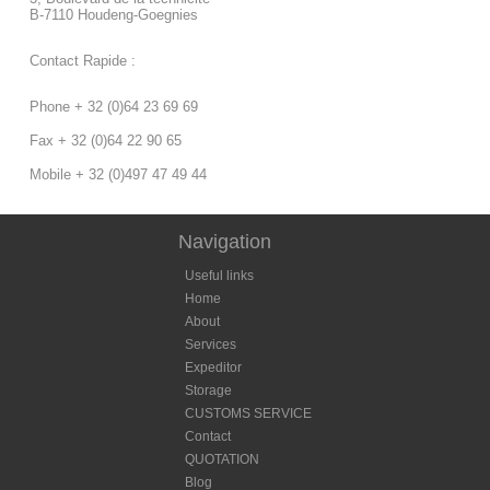
B-7110 Houdeng-Goegnies
Contact Rapide :
Phone + 32 (0)64 23 69 69
Fax + 32 (0)64 22 90 65
Mobile + 32 (0)497 47 49 44
Navigation
Useful links
Home
About
Services
Expeditor
Storage
CUSTOMS SERVICE
Contact
QUOTATION
Blog