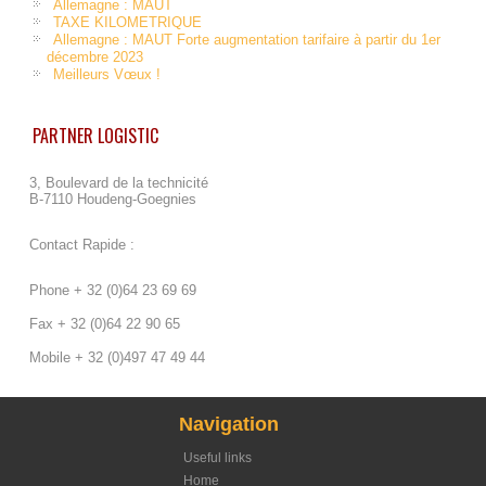
Allemagne : MAUT
TAXE KILOMETRIQUE
Allemagne : MAUT Forte augmentation tarifaire à partir du 1er
décembre 2023
Meilleurs Vœux !
PARTNER LOGISTIC
3, Boulevard de la technicité
B-7110 Houdeng-Goegnies
Contact Rapide :
Phone + 32 (0)64 23 69 69
Fax + 32 (0)64 22 90 65
Mobile + 32 (0)497 47 49 44
Navigation
Useful links
Home