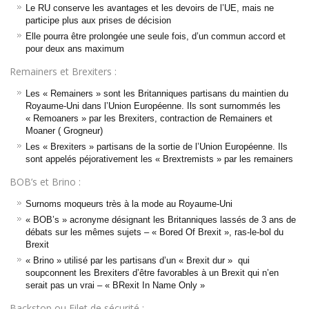
Le RU conserve les avantages et les devoirs de l’UE, mais ne
participe plus aux prises de décision
Elle pourra être prolongée une seule fois, d’un commun accord et
pour deux ans maximum
Remainers et Brexiters :
Les « Remainers » sont les Britanniques partisans du maintien du
Royaume-Uni dans l’Union Européenne. Ils sont surnommés les
« Remoaners » par les Brexiters, contraction de Remainers et
Moaner ( Grogneur)
Les « Brexiters » partisans de la sortie de l’Union Européenne. Ils
sont appelés péjorativement les « Brextremists » par les remainers
BOB’s et Brino :
Surnoms moqueurs très à la mode au Royaume-Uni
« BOB’s » acronyme désignant les Britanniques lassés de 3 ans de
débats sur les mêmes sujets – « Bored Of Brexit », ras-le-bol du
Brexit
« Brino » utilisé par les partisans d’un « Brexit dur » qui
soupconnent les Brexiters d’être favorables à un Brexit qui n’en
serait pas un vrai – « BRexit In Name Only »
Backstop ou Filet de sécurité :