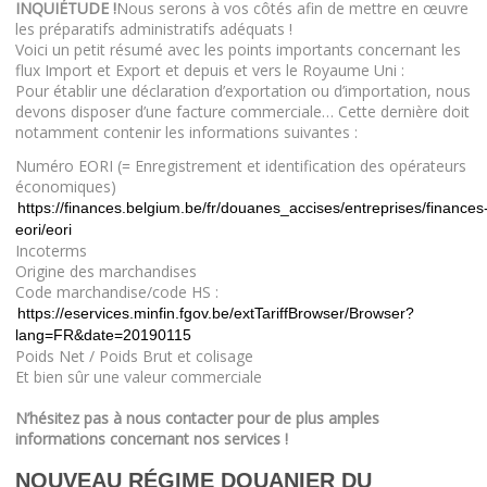
INQUIÉTUDE !
Nous serons à vos côtés afin de mettre en œuvre
les préparatifs administratifs adéquats !
Voici un petit résumé avec les points importants concernant les
flux Import et Export et depuis et vers le Royaume Uni :
Pour établir une déclaration d’exportation ou d’importation, nous
devons disposer d’une facture commerciale… Cette dernière doit
notamment contenir les informations suivantes :
Numéro EORI (= Enregistrement et identification des opérateurs
économiques)
https://finances.belgium.be/fr/douanes_accises/entreprises/finances
eori/eori
Incoterms
Origine des marchandises
Code marchandise/code HS :
https://eservices.minfin.fgov.be/extTariffBrowser/Browser?
lang=FR&date=20190115
Poids Net / Poids Brut et colisage
Et bien sûr une valeur commerciale
N’hésitez pas à nous contacter pour de plus amples
informations concernant nos services !
NOUVEAU RÉGIME DOUANIER DU