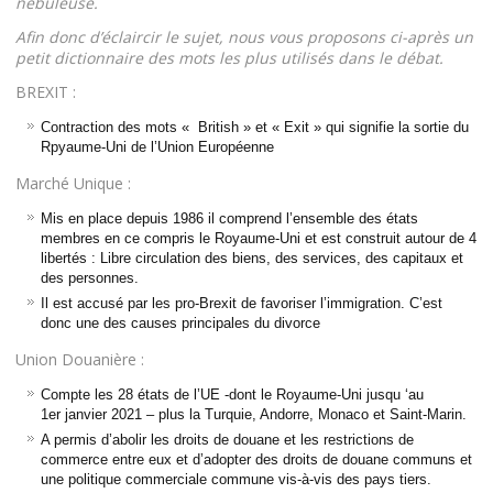
nébuleuse.
Afin donc d’éclaircir le sujet, nous vous proposons ci-après un
petit dictionnaire des mots les plus utilisés dans le débat.
BREXIT :
Contraction des mots « British » et « Exit » qui signifie la sortie du
Rpyaume-Uni de l’Union Européenne
Marché Unique :
Mis en place depuis 1986 il comprend l’ensemble des états
membres en ce compris le Royaume-Uni et est construit autour de 4
libertés : Libre circulation des biens, des services, des capitaux et
des personnes.
Il est accusé par les pro-Brexit de favoriser l’immigration. C’est
donc une des causes principales du divorce
Union Douanière :
Compte les 28 états de l’UE -dont le Royaume-Uni jusqu ‘au
1er janvier 2021 – plus la Turquie, Andorre, Monaco et Saint-Marin.
A permis d’abolir les droits de douane et les restrictions de
commerce entre eux et d’adopter des droits de douane communs et
une politique commerciale commune vis-à-vis des pays tiers.